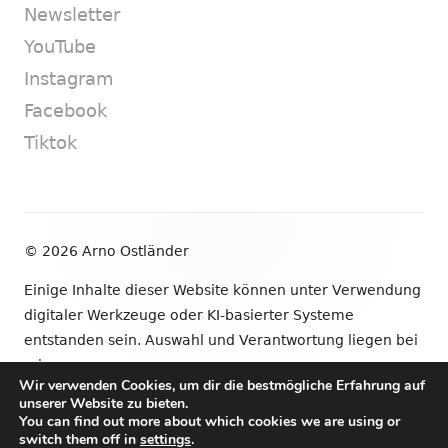
Newsletter
YouTube
Instagram
Facebook
Tiktok
Footer
© 2026 Arno Ostländer
Inhalt
Einige Inhalte dieser Website können unter Verwendung
digitaler Werkzeuge oder KI-basierter Systeme
entstanden sein. Auswahl und Verantwortung liegen bei
mir.
Wir verwenden Cookies, um dir die bestmögliche Erfahrung auf
unserer Website zu bieten.
•
Verwendet
Tiny Framework
•
Anmelden
You can find out more about which cookies we are using or
switch them off in
settings
.
Newsletter
YouTube
Instagram
Facebook
Tik