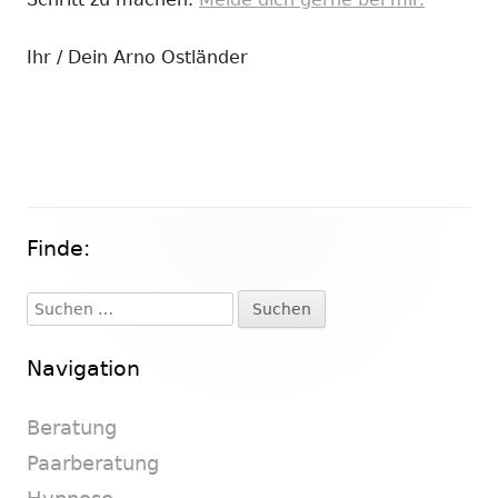
Ihr / Dein Arno Ostländer
Finde:
Haupt-
Seitenleiste
Suchen
nach:
Navigation
Beratung
Paarberatung