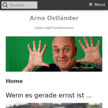
Suchen
Primäres
Menü
nach:
Menü
Springe
Arno Ostländer
zum
Inhalt
Leben statt funktionieren
Home
Wenn es gerade ernst ist ...