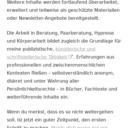
Weitere Inhalte werden fortlaufend überarbeitet,
erweitert und teilweise als geschützte Materialien
oder Newsletter-Angebote bereitgestellt.
Die Arbeit in Beratung, Paarberatung, Hypnose
und Körperarbeit bildet zugleich die Grundlage für
meine publizistische,
künstlerische und
In
schriftstellerische Tätigkeit
. Erfahrungen aus
neuem
professionellen und zwischenmenschlichen
Fenster
Kontexten fließen – selbstverständlich anonym,
öffnen
diskret und unter Wahrung aller
Persönlichkeitsrechte – in Bücher, Fachtexte und
weiterführende Inhalte ein.
Wenn du merkst, dass es so nicht weitergehen
soll, ist jetzt ein guter Zeitpunkt, den ersten
Schritt zu machen.
Melde dich gerne bei mir.