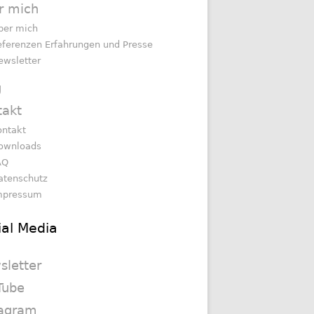
r mich
ber mich
eferenzen Erfahrungen und Presse
ewsletter
g
takt
ontakt
ownloads
AQ
atenschutz
mpressum
ial Media
sletter
Tube
tagram