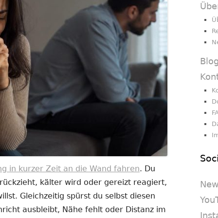
Übe
Ü
R
N
Blo
Kon
K
D
F
D
I
Soc
g in kurzer Zeit an die Wand fahren
. Du
rückzieht, kälter wird oder gereizt reagiert,
New
llst. Gleichzeitig spürst du selbst diesen
You
richt ausbleibt, Nähe fehlt oder Distanz im
Ins