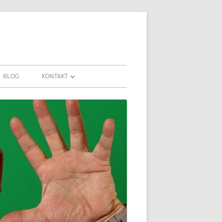
BLOG
KONTAKT
KONTAKT
HRUNGEN UND
DOWNLOADS
FAQ
DATENSCHUTZ
IMPRESSUM