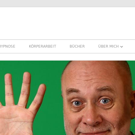
HYPNOSE
KÖRPERARBEIT
BÜCHER
ÜBER MICH
ÜBER MICH
REFERENZEN ERFA
PRESSE
NEWSLETTER