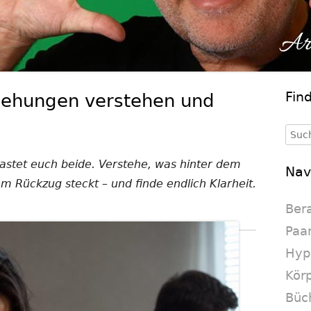
Fin
ziehungen verstehen und
Ha
Se
Such
nach
lastet euch beide. Verstehe, was hinter dem
Nav
 Rückzug steckt – und finde endlich Klarheit.
Ber
Paa
Hyp
Körp
Büc