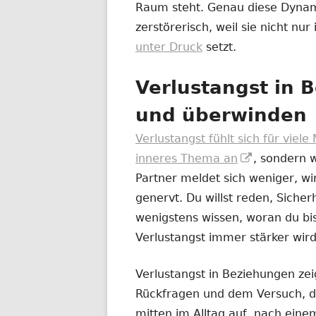
Raum steht. Genau diese Dynam
zerstörerisch, weil sie nicht nu
unter Druck
setzt.
Verlustangst in 
und überwinden
Verlustangst fühlt sich für viel
In
inneres Thema an
, sondern 
neuem
Partner meldet sich weniger, wir
Fenster
genervt. Du willst reden, Sicher
öffnen
wenigstens wissen, woran du bist
Verlustangst immer stärker wird
Verlustangst in Beziehungen zeig
Rückfragen und dem Versuch, de
mitten im Alltag auf, nach einem