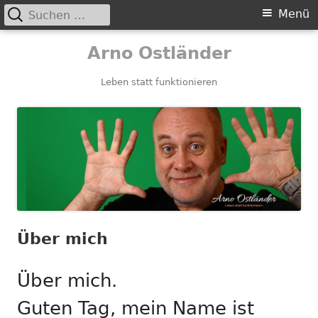
Suchen
Primäres
Menü
nach:
Menü
Springe
Arno Ostländer
zum
Inhalt
Leben statt funktionieren
Über mich
Über mich.
Guten Tag, mein Name ist