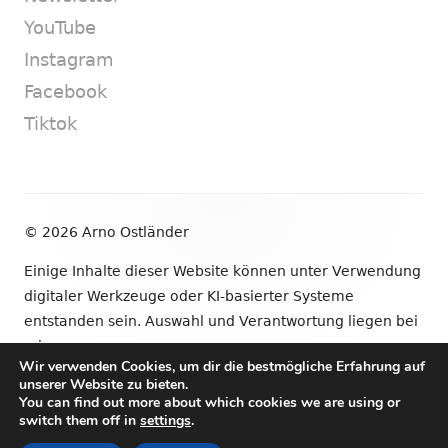
YouTube
Instagram
Facebook
Tiktok
Footer
© 2026 Arno Ostländer
Inhalt
Einige Inhalte dieser Website können unter Verwendung
digitaler Werkzeuge oder KI-basierter Systeme
entstanden sein. Auswahl und Verantwortung liegen bei
mir.
Wir verwenden Cookies, um dir die bestmögliche Erfahrung auf
unserer Website zu bieten.
•
Verwendet
Tiny Framework
•
Anmelden
You can find out more about which cookies we are using or
switch them off in
settings
.
Newsletter
YouTube
Instagram
Facebook
Tik
Social-