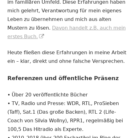
im familiären Umfeld. Diese Erfahrungen haben
mich gelehrt, Verantwortung für mein eigenes
Leben zu übernehmen und mich aus alten
Mustern zu lösen.
Davon handelt z.B. auch mein
In
erstes Buch.
neuem
Heute fließen diese Erfahrungen in meine Arbeit
Fenster
ein – klar, direkt und ohne falsche Versprechen.
öffnen
Referenzen und öffentliche Präsenz
• Über 20 veröffentlichte Bücher
• TV, Radio und Presse: WDR, RTL, ProSieben
(Taff), Sat.1 (Das große Backen), RTL 2 (Life-
Coach von Silvia Wollny), RPR1, regelmäßig bei
100,5 Das Hitradio als Experte.
• 2010–2018 über 200 Fachartikel im Blog der