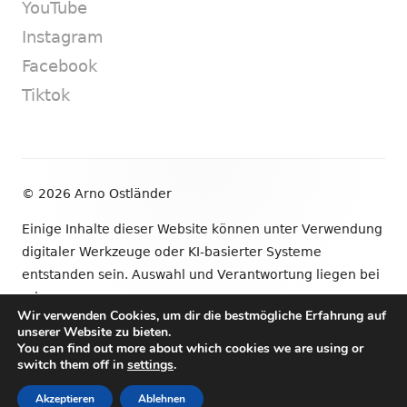
YouTube
Instagram
Facebook
Tiktok
Footer
© 2026 Arno Ostländer
Inhalt
Einige Inhalte dieser Website können unter Verwendung
digitaler Werkzeuge oder KI-basierter Systeme
entstanden sein. Auswahl und Verantwortung liegen bei
mir.
Wir verwenden Cookies, um dir die bestmögliche Erfahrung auf
unserer Website zu bieten.
•
Verwendet
Tiny Framework
•
Anmelden
You can find out more about which cookies we are using or
switch them off in
settings
.
Newsletter
YouTube
Instagram
Facebook
Tik
Social-
Akzeptieren
Ablehnen
Links-