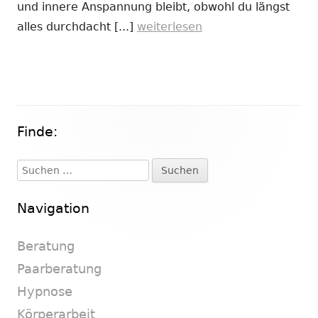
und innere Anspannung bleibt, obwohl du längst
alles durchdacht [...]
weiterlesen
Finde:
Haupt-
Seitenleiste
Suchen
nach:
Navigation
Beratung
Paarberatung
Hypnose
Körperarbeit