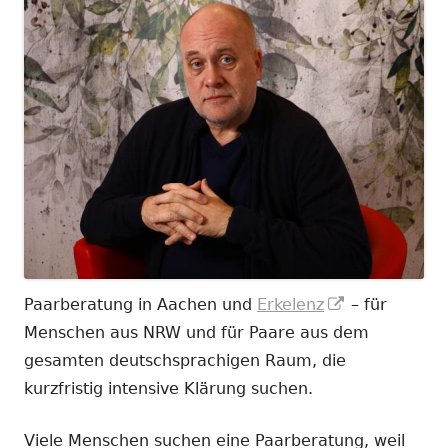
In
Paarberatung in Aachen und
Erkelenz
– für
neuem
Menschen aus NRW und für Paare aus dem
Fenster
gesamten deutschsprachigen Raum, die
öffnen
kurzfristig intensive Klärung suchen.
Viele Menschen suchen eine Paarberatung, weil