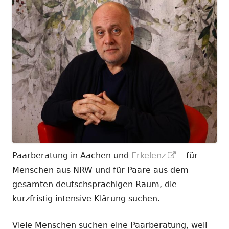
In
Paarberatung in Aachen und
Erkelenz
– für
neuem
Menschen aus NRW und für Paare aus dem
Fenster
gesamten deutschsprachigen Raum, die
öffnen
kurzfristig intensive Klärung suchen.
Viele Menschen suchen eine Paarberatung, weil