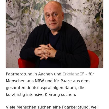
In
Paarberatung in Aachen und
Erkelenz
– für
neuem
Menschen aus NRW und für Paare aus dem
Fenster
gesamten deutschsprachigen Raum, die
öffnen
kurzfristig intensive Klärung suchen.
Viele Menschen suchen eine Paarberatung, weil