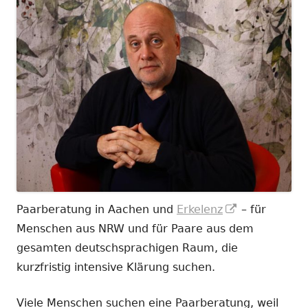
In
Paarberatung in Aachen und
Erkelenz
– für
neuem
Menschen aus NRW und für Paare aus dem
Fenster
gesamten deutschsprachigen Raum, die
öffnen
kurzfristig intensive Klärung suchen.
Viele Menschen suchen eine Paarberatung, weil