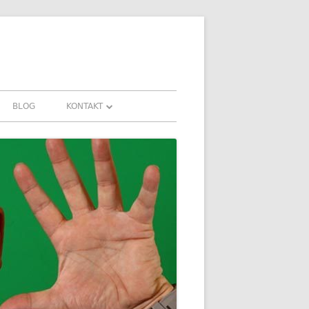
BLOG
KONTAKT
KONTAKT
FAHRUNGEN UND
DOWNLOADS
FAQ
DATENSCHUTZ
IMPRESSUM