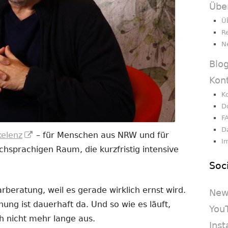
Übe
Ü
R
N
Blo
Kon
K
D
F
D
In
kelenz
– für Menschen aus NRW und für
I
neuem
sprachigen Raum, die kurzfristig intensive
Fenster
Soc
öffnen
beratung, weil es gerade wirklich ernst wird.
New
nnung ist dauerhaft da. Und so wie es läuft,
You
h nicht mehr lange aus.
Ins