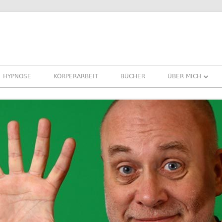
HYPNOSE
KÖRPERARBEIT
BÜCHER
ÜBER MICH
ÜBER MICH
REFERENZEN ER
PRESSE
NEWSLETTER