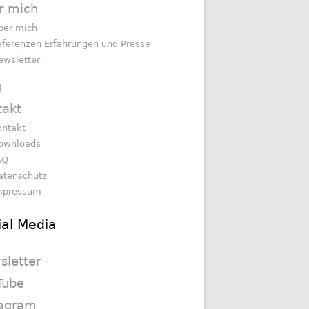
r mich
ber mich
eferenzen Erfahrungen und Presse
ewsletter
g
takt
ontakt
ownloads
AQ
atenschutz
mpressum
ial Media
sletter
Tube
tagram