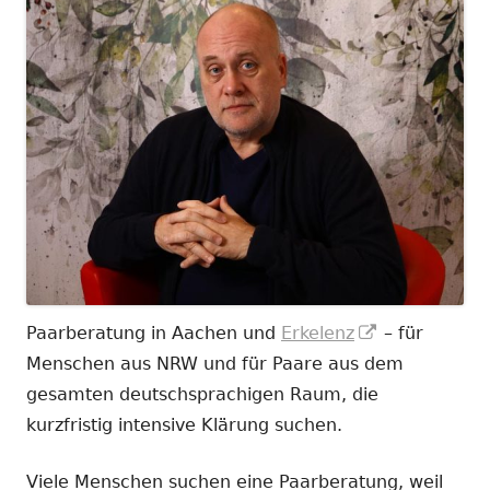
In
Paarberatung in Aachen und
Erkelenz
– für
neuem
Menschen aus NRW und für Paare aus dem
Fenster
gesamten deutschsprachigen Raum, die
öffnen
kurzfristig intensive Klärung suchen.
Viele Menschen suchen eine Paarberatung, weil