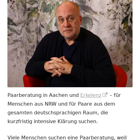
In
Paarberatung in Aachen und
Erkelenz
– für
neuem
Menschen aus NRW und für Paare aus dem
Fenster
gesamten deutschsprachigen Raum, die
öffnen
kurzfristig intensive Klärung suchen.
Viele Menschen suchen eine Paarberatung, weil