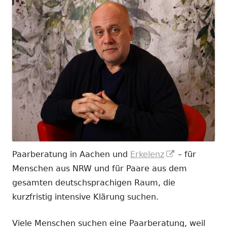
In
Paarberatung in Aachen und
Erkelenz
– für
neuem
Menschen aus NRW und für Paare aus dem
Fenster
gesamten deutschsprachigen Raum, die
öffnen
kurzfristig intensive Klärung suchen.
Viele Menschen suchen eine Paarberatung, weil