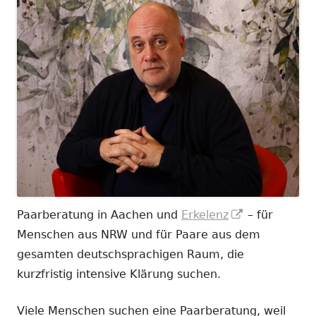
In
Paarberatung in Aachen und
Erkelenz
– für
neuem
Menschen aus NRW und für Paare aus dem
Fenster
gesamten deutschsprachigen Raum, die
öffnen
kurzfristig intensive Klärung suchen.
Viele Menschen suchen eine Paarberatung, weil