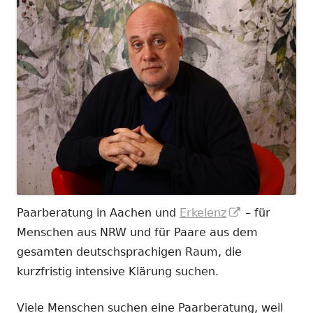
In
Paarberatung in Aachen und
Erkelenz
– für
neuem
Menschen aus NRW und für Paare aus dem
Fenster
gesamten deutschsprachigen Raum, die
öffnen
kurzfristig intensive Klärung suchen.
Viele Menschen suchen eine Paarberatung, weil