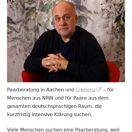
In
Paarberatung in Aachen und
Erkelenz
– für
neuem
Menschen aus NRW und für Paare aus dem
Fenster
gesamten deutschsprachigen Raum, die
öffnen
kurzfristig intensive Klärung suchen.
Viele Menschen suchen eine Paarberatung, weil