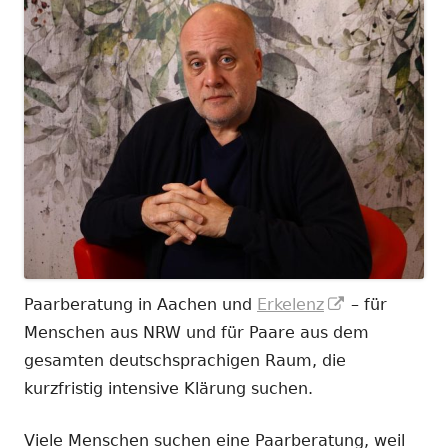
In
Paarberatung in Aachen und
Erkelenz
– für
neuem
Menschen aus NRW und für Paare aus dem
Fenster
gesamten deutschsprachigen Raum, die
öffnen
kurzfristig intensive Klärung suchen.
Viele Menschen suchen eine Paarberatung, weil