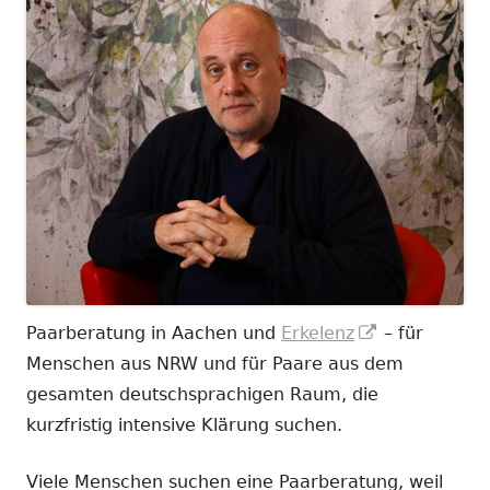
In
Paarberatung in Aachen und
Erkelenz
– für
neuem
Menschen aus NRW und für Paare aus dem
Fenster
gesamten deutschsprachigen Raum, die
öffnen
kurzfristig intensive Klärung suchen.
Viele Menschen suchen eine Paarberatung, weil