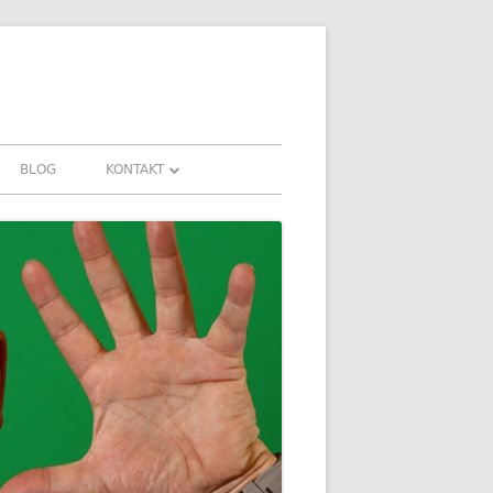
BLOG
KONTAKT
KONTAKT
FAHRUNGEN UND
DOWNLOADS
FAQ
DATENSCHUTZ
IMPRESSUM