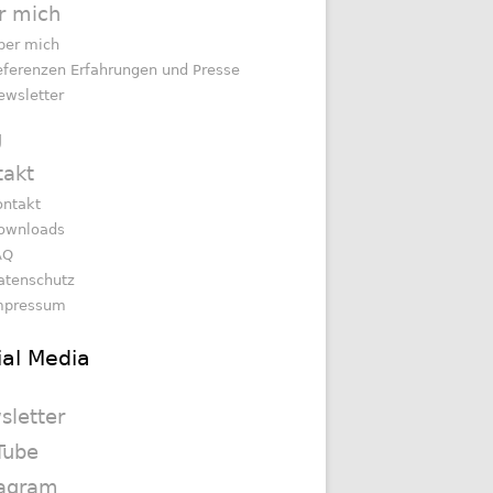
r mich
ber mich
eferenzen Erfahrungen und Presse
ewsletter
g
takt
ontakt
ownloads
AQ
atenschutz
mpressum
ial Media
sletter
Tube
tagram