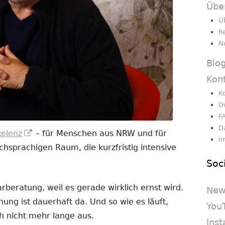
Übe
Ü
R
N
Blo
Kon
K
D
F
D
In
kelenz
– für Menschen aus NRW und für
I
neuem
sprachigen Raum, die kurzfristig intensive
Fenster
Soc
öffnen
beratung, weil es gerade wirklich ernst wird.
New
nnung ist dauerhaft da. Und so wie es läuft,
You
h nicht mehr lange aus.
Ins