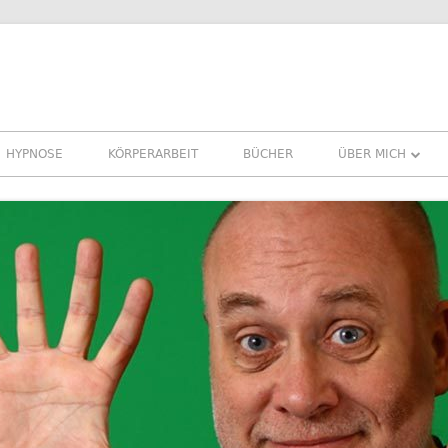
HYPNOSE
KÖRPERARBEIT
BÜCHER
ÜBER MICH
ÜBER MICH
REFERENZEN ER
PRESSE
NEWSLETTER