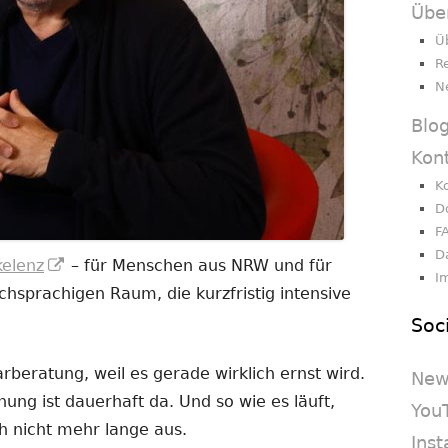
Übe
Ü
R
N
Blo
Kon
K
D
F
D
In
kelenz
– für Menschen aus NRW und für
I
neuem
sprachigen Raum, die kurzfristig intensive
Fenster
Soc
öffnen
beratung, weil es gerade wirklich ernst wird.
New
nnung ist dauerhaft da. Und so wie es läuft,
You
h nicht mehr lange aus.
Ins