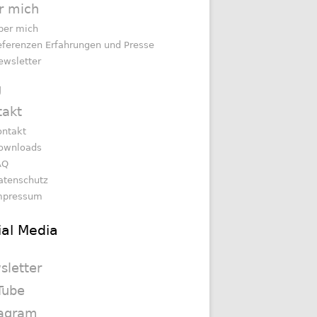
r mich
ber mich
eferenzen Erfahrungen und Presse
ewsletter
g
takt
ontakt
ownloads
AQ
atenschutz
mpressum
ial Media
sletter
Tube
tagram