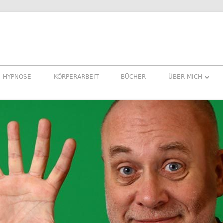
HYPNOSE
KÖRPERARBEIT
BÜCHER
ÜBER MICH
ÜBER MICH
REFERENZEN ER
PRESSE
NEWSLETTER