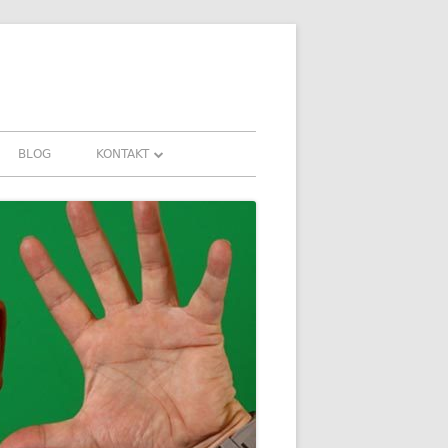
BLOG
KONTAKT
KONTAKT
FAHRUNGEN UND
DOWNLOADS
FAQ
DATENSCHUTZ
IMPRESSUM