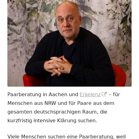
In
Paarberatung in Aachen und
Erkelenz
– für
neuem
Menschen aus NRW und für Paare aus dem
Fenster
gesamten deutschsprachigen Raum, die
öffnen
kurzfristig intensive Klärung suchen.
Viele Menschen suchen eine Paarberatung, weil