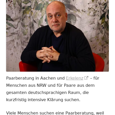
In
Paarberatung in Aachen und
Erkelenz
– für
neuem
Menschen aus NRW und für Paare aus dem
Fenster
gesamten deutschsprachigen Raum, die
öffnen
kurzfristig intensive Klärung suchen.
Viele Menschen suchen eine Paarberatung, weil