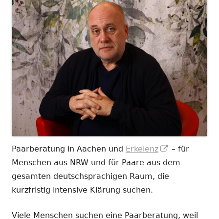
In
Paarberatung in Aachen und
Erkelenz
– für
neuem
Menschen aus NRW und für Paare aus dem
Fenster
gesamten deutschsprachigen Raum, die
öffnen
kurzfristig intensive Klärung suchen.
Viele Menschen suchen eine Paarberatung, weil