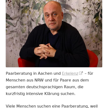
In
Paarberatung in Aachen und
Erkelenz
– für
neuem
Menschen aus NRW und für Paare aus dem
Fenster
gesamten deutschsprachigen Raum, die
öffnen
kurzfristig intensive Klärung suchen.
Viele Menschen suchen eine Paarberatung, weil