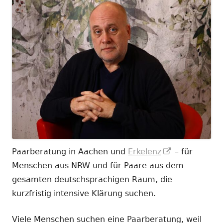
In
Paarberatung in Aachen und
Erkelenz
– für
neuem
Menschen aus NRW und für Paare aus dem
Fenster
gesamten deutschsprachigen Raum, die
öffnen
kurzfristig intensive Klärung suchen.
Viele Menschen suchen eine Paarberatung, weil