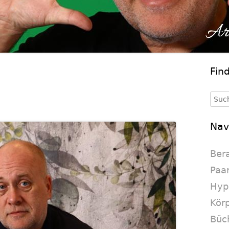
Fin
Ha
Se
Such
nach
Nav
Ber
Paa
Hyp
Körp
Büc