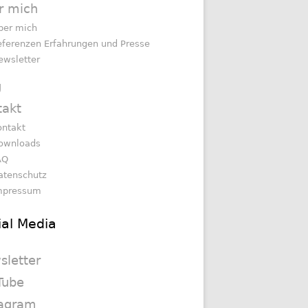
r mich
ber mich
eferenzen Erfahrungen und Presse
ewsletter
g
takt
ontakt
ownloads
AQ
atenschutz
mpressum
ial Media
sletter
Tube
tagram