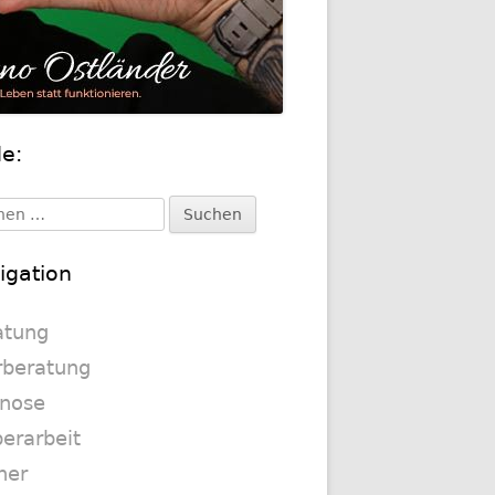
de:
upt-
itenleiste
en
:
igation
atung
rberatung
nose
erarbeit
her