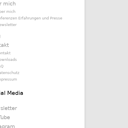
r mich
ber mich
eferenzen Erfahrungen und Presse
ewsletter
g
takt
ontakt
ownloads
AQ
atenschutz
mpressum
ial Media
sletter
Tube
tagram