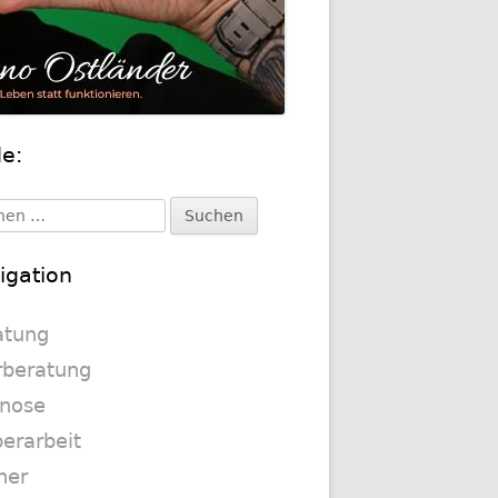
de:
upt-
itenleiste
en
:
igation
atung
rberatung
nose
erarbeit
her