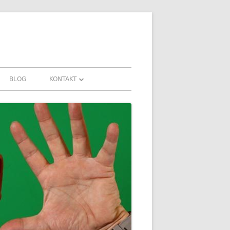
BLOG
KONTAKT
KONTAKT
FAHRUNGEN UND
DOWNLOADS
FAQ
DATENSCHUTZ
IMPRESSUM