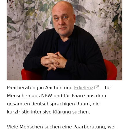
In
Paarberatung in Aachen und
Erkelenz
– für
neuem
Menschen aus NRW und für Paare aus dem
Fenster
gesamten deutschsprachigen Raum, die
öffnen
kurzfristig intensive Klärung suchen.
Viele Menschen suchen eine Paarberatung, weil