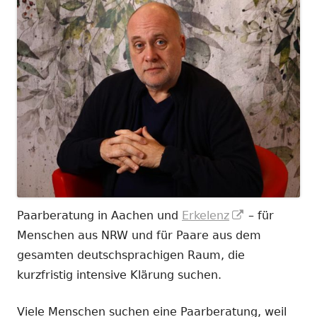
In
Paarberatung in Aachen und
Erkelenz
– für
neuem
Menschen aus NRW und für Paare aus dem
Fenster
gesamten deutschsprachigen Raum, die
öffnen
kurzfristig intensive Klärung suchen.
Viele Menschen suchen eine Paarberatung, weil