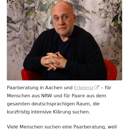
In
Paarberatung in Aachen und
Erkelenz
– für
neuem
Menschen aus NRW und für Paare aus dem
Fenster
gesamten deutschsprachigen Raum, die
öffnen
kurzfristig intensive Klärung suchen.
Viele Menschen suchen eine Paarberatung, weil