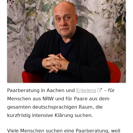
In
Paarberatung in Aachen und
Erkelenz
– für
neuem
Menschen aus NRW und für Paare aus dem
Fenster
gesamten deutschsprachigen Raum, die
öffnen
kurzfristig intensive Klärung suchen.
Viele Menschen suchen eine Paarberatung, weil