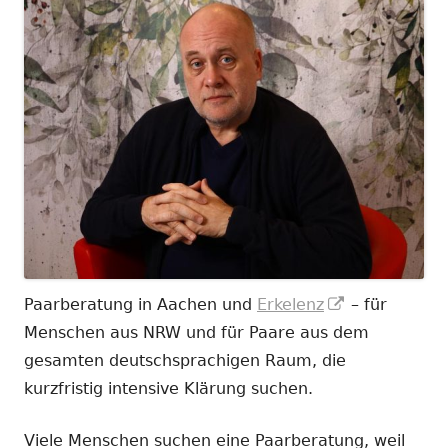
In
Paarberatung in Aachen und
Erkelenz
– für
neuem
Menschen aus NRW und für Paare aus dem
Fenster
gesamten deutschsprachigen Raum, die
öffnen
kurzfristig intensive Klärung suchen.
Viele Menschen suchen eine Paarberatung, weil