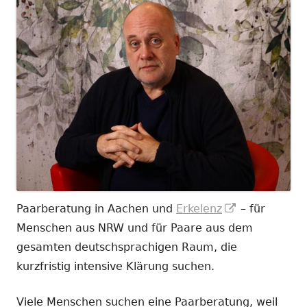
In
Paarberatung in Aachen und
Erkelenz
– für
neuem
Menschen aus NRW und für Paare aus dem
Fenster
gesamten deutschsprachigen Raum, die
öffnen
kurzfristig intensive Klärung suchen.
Viele Menschen suchen eine Paarberatung, weil