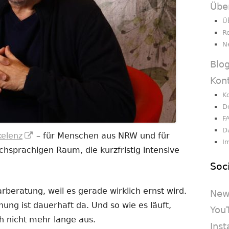
Übe
Ü
R
N
Blo
Kon
K
D
F
D
In
kelenz
– für Menschen aus NRW und für
I
neuem
sprachigen Raum, die kurzfristig intensive
Fenster
Soc
öffnen
beratung, weil es gerade wirklich ernst wird.
New
nnung ist dauerhaft da. Und so wie es läuft,
You
h nicht mehr lange aus.
Ins