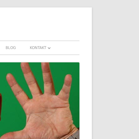
BLOG
KONTAKT
KONTAKT
FAHRUNGEN UND
DOWNLOADS
FAQ
DATENSCHUTZ
IMPRESSUM