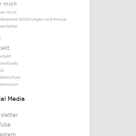
r mich
ber mich
eferenzen Erfahrungen und Presse
ewsletter
g
takt
ontakt
ownloads
AQ
atenschutz
mpressum
ial Media
sletter
Tube
tagram