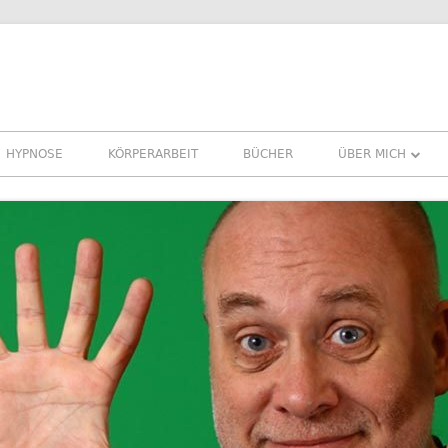
HYPNOSE
KÖRPERARBEIT
BÜCHER
ÜBER MICH
ÜBER MICH
REFERENZEN ER
PRESSE
NEWSLETTER