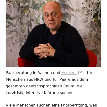
In
Paarberatung in Aachen und
Erkelenz
– für
neuem
Menschen aus NRW und für Paare aus dem
Fenster
gesamten deutschsprachigen Raum, die
öffnen
kurzfristig intensive Klärung suchen.
Viele Menschen suchen eine Paarberatung, weil