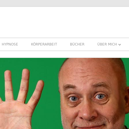
HYPNOSE
KÖRPERARBEIT
BÜCHER
ÜBER MICH
ÜBER MICH
REFERENZEN ER
PRESSE
NEWSLETTER