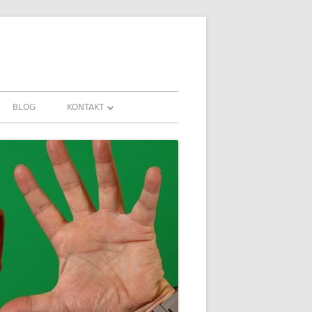
BLOG
KONTAKT
KONTAKT
FAHRUNGEN UND
DOWNLOADS
FAQ
DATENSCHUTZ
IMPRESSUM