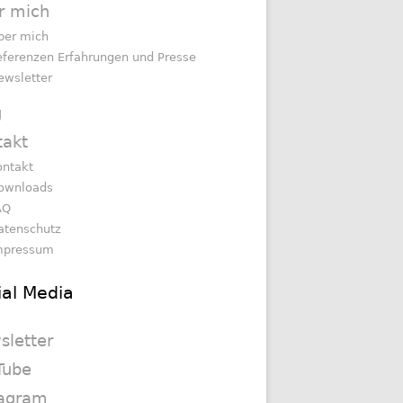
r mich
ber mich
eferenzen Erfahrungen und Presse
ewsletter
g
takt
ontakt
ownloads
AQ
atenschutz
mpressum
ial Media
sletter
Tube
tagram