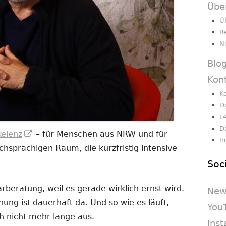
Übe
Ü
R
N
Blo
Kon
K
D
F
D
In
kelenz
– für Menschen aus NRW und für
I
neuem
sprachigen Raum, die kurzfristig intensive
Fenster
Soc
öffnen
beratung, weil es gerade wirklich ernst wird.
New
nnung ist dauerhaft da. Und so wie es läuft,
You
h nicht mehr lange aus.
Ins