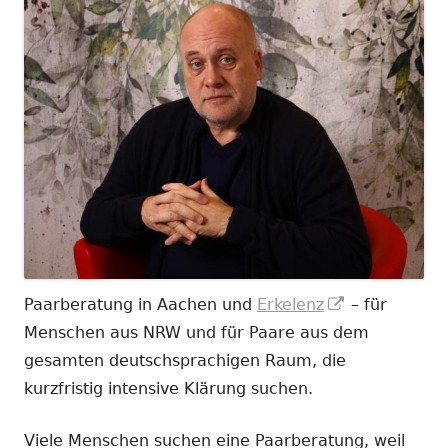
In
Paarberatung in Aachen und
Erkelenz
– für
neuem
Menschen aus NRW und für Paare aus dem
Fenster
gesamten deutschsprachigen Raum, die
öffnen
kurzfristig intensive Klärung suchen.
Viele Menschen suchen eine Paarberatung, weil