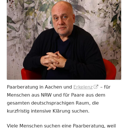
In
Paarberatung in Aachen und
Erkelenz
– für
neuem
Menschen aus NRW und für Paare aus dem
Fenster
gesamten deutschsprachigen Raum, die
öffnen
kurzfristig intensive Klärung suchen.
Viele Menschen suchen eine Paarberatung, weil