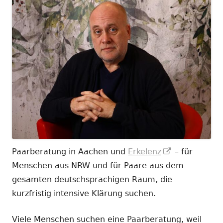
In
Paarberatung in Aachen und
Erkelenz
– für
neuem
Menschen aus NRW und für Paare aus dem
Fenster
gesamten deutschsprachigen Raum, die
öffnen
kurzfristig intensive Klärung suchen.
Viele Menschen suchen eine Paarberatung, weil