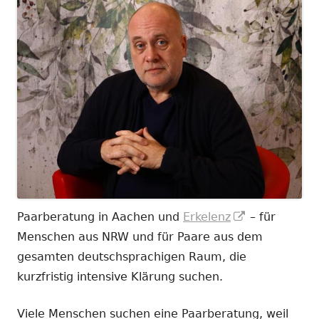
In
Paarberatung in Aachen und
Erkelenz
– für
neuem
Menschen aus NRW und für Paare aus dem
Fenster
gesamten deutschsprachigen Raum, die
öffnen
kurzfristig intensive Klärung suchen.
Viele Menschen suchen eine Paarberatung, weil