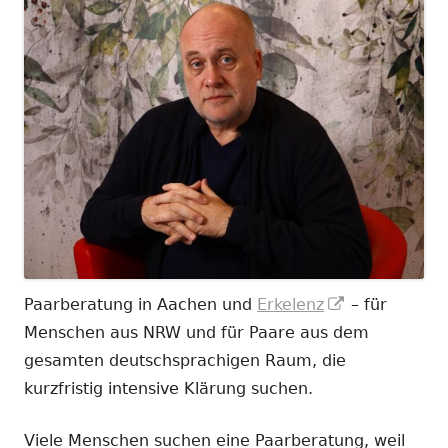
In
Paarberatung in Aachen und
Erkelenz
– für
neuem
Menschen aus NRW und für Paare aus dem
Fenster
gesamten deutschsprachigen Raum, die
öffnen
kurzfristig intensive Klärung suchen.
Viele Menschen suchen eine Paarberatung, weil