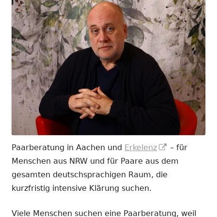
In
Paarberatung in Aachen und
Erkelenz
– für
neuem
Menschen aus NRW und für Paare aus dem
Fenster
gesamten deutschsprachigen Raum, die
öffnen
kurzfristig intensive Klärung suchen.
Viele Menschen suchen eine Paarberatung, weil