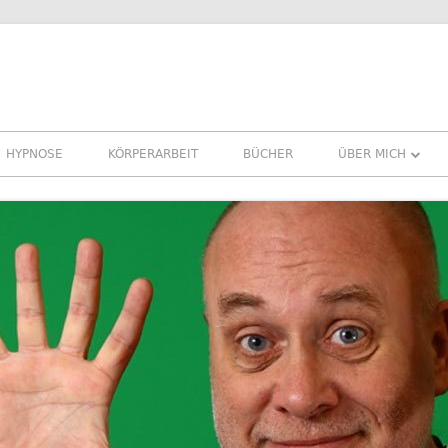
HYPNOSE
KÖRPERARBEIT
BÜCHER
ÜBER MICH
ÜBER MICH
REFERENZEN ER
PRESSE
NEWSLETTER