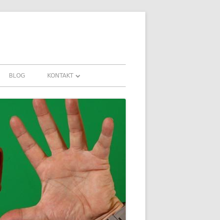
BLOG
KONTAKT
KONTAKT
FAHRUNGEN UND
DOWNLOADS
FAQ
DATENSCHUTZ
IMPRESSUM