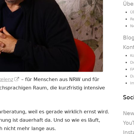
Übe
Ü
R
N
Blo
Kon
K
D
F
D
In
kelenz
– für Menschen aus NRW und für
I
neuem
sprachigen Raum, die kurzfristig intensive
Fenster
Soc
öffnen
beratung, weil es gerade wirklich ernst wird.
New
nnung ist dauerhaft da. Und so wie es läuft,
You
h nicht mehr lange aus.
Ins