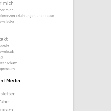
r mich
ber mich
eferenzen Erfahrungen und Presse
ewsletter
g
takt
ontakt
ownloads
AQ
atenschutz
mpressum
ial Media
sletter
Tube
tagram