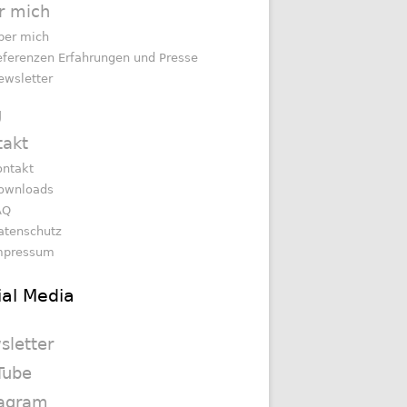
r mich
ber mich
eferenzen Erfahrungen und Presse
ewsletter
g
takt
ontakt
ownloads
AQ
atenschutz
mpressum
ial Media
sletter
Tube
tagram