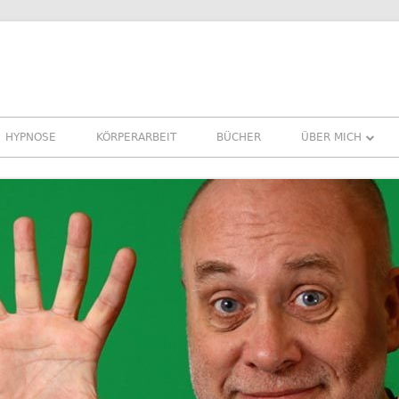
HYPNOSE
KÖRPERARBEIT
BÜCHER
ÜBER MICH
ÜBER MICH
REFERENZEN ER
PRESSE
NEWSLETTER