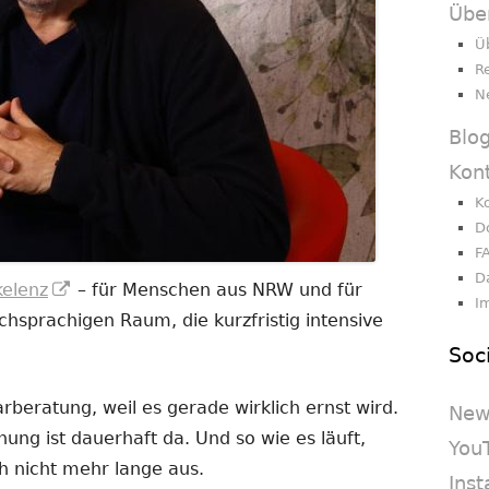
Übe
Ü
R
N
Blo
Kon
K
D
F
D
In
kelenz
– für Menschen aus NRW und für
I
neuem
sprachigen Raum, die kurzfristig intensive
Fenster
Soc
öffnen
beratung, weil es gerade wirklich ernst wird.
New
nnung ist dauerhaft da. Und so wie es läuft,
You
h nicht mehr lange aus.
Ins