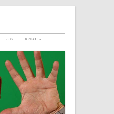
BLOG
KONTAKT
KONTAKT
FAHRUNGEN UND
DOWNLOADS
FAQ
DATENSCHUTZ
IMPRESSUM