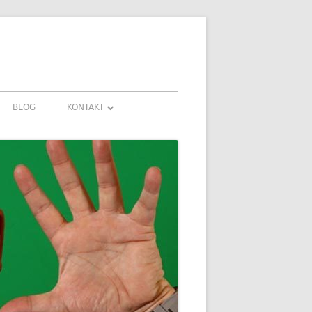
BLOG
KONTAKT
KONTAKT
FAHRUNGEN UND
DOWNLOADS
FAQ
DATENSCHUTZ
IMPRESSUM