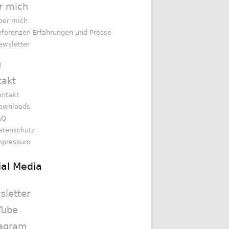
r mich
ber mich
eferenzen Erfahrungen und Presse
ewsletter
g
takt
ontakt
ownloads
AQ
atenschutz
mpressum
ial Media
sletter
Tube
tagram