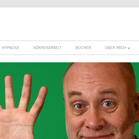
HYPNOSE
KÖRPERARBEIT
BÜCHER
ÜBER MICH
ÜBER MICH
REFERENZEN ER
PRESSE
NEWSLETTER