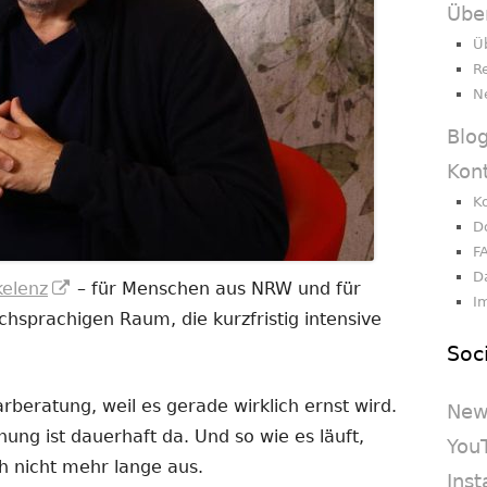
Übe
Ü
R
N
Blo
Kon
K
D
F
D
In
kelenz
– für Menschen aus NRW und für
I
neuem
sprachigen Raum, die kurzfristig intensive
Fenster
Soc
öffnen
beratung, weil es gerade wirklich ernst wird.
New
nnung ist dauerhaft da. Und so wie es läuft,
You
h nicht mehr lange aus.
Ins