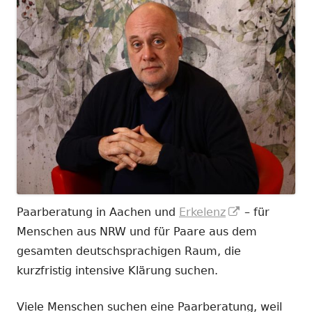
In
Paarberatung in Aachen und
Erkelenz
– für
neuem
Menschen aus NRW und für Paare aus dem
Fenster
gesamten deutschsprachigen Raum, die
öffnen
kurzfristig intensive Klärung suchen.
Viele Menschen suchen eine Paarberatung, weil