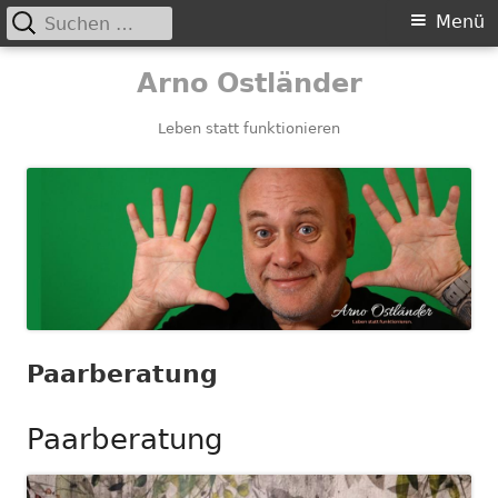
Suchen
Primäres
Menü
nach:
Menü
Springe
Arno Ostländer
zum
Inhalt
Leben statt funktionieren
Paarberatung
Paarberatung