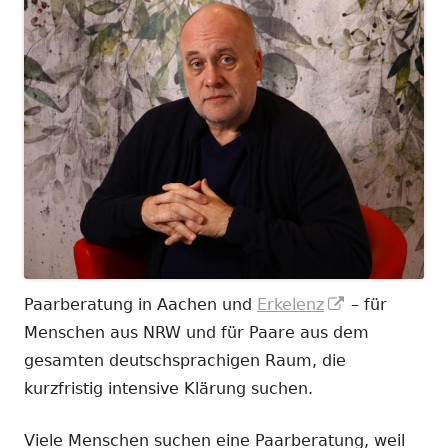
In
Paarberatung in Aachen und
Erkelenz
– für
neuem
Menschen aus NRW und für Paare aus dem
Fenster
gesamten deutschsprachigen Raum, die
öffnen
kurzfristig intensive Klärung suchen.
Viele Menschen suchen eine Paarberatung, weil