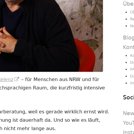
Übe
Ü
R
N
Blo
Kon
K
D
F
D
In
kelenz
– für Menschen aus NRW und für
I
neuem
sprachigen Raum, die kurzfristig intensive
Fenster
Soc
öffnen
beratung, weil es gerade wirklich ernst wird.
New
nnung ist dauerhaft da. Und so wie es läuft,
You
h nicht mehr lange aus.
Ins