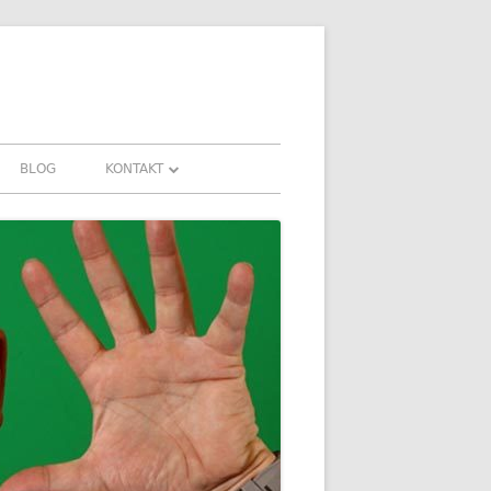
BLOG
KONTAKT
KONTAKT
FAHRUNGEN UND
DOWNLOADS
FAQ
DATENSCHUTZ
IMPRESSUM