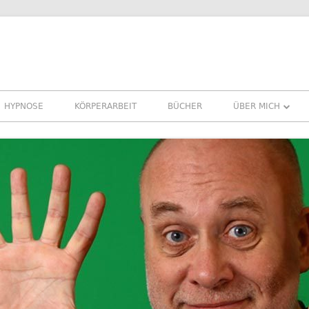
HYPNOSE
KÖRPERARBEIT
BÜCHER
ÜBER MICH
ÜBER MICH
REFERENZEN ER
PRESSE
NEWSLETTER