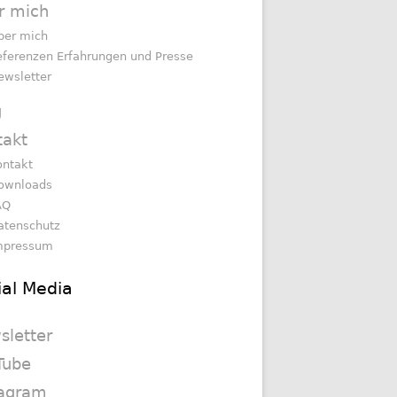
r mich
ber mich
eferenzen Erfahrungen und Presse
ewsletter
g
takt
ontakt
ownloads
AQ
atenschutz
mpressum
ial Media
sletter
Tube
tagram