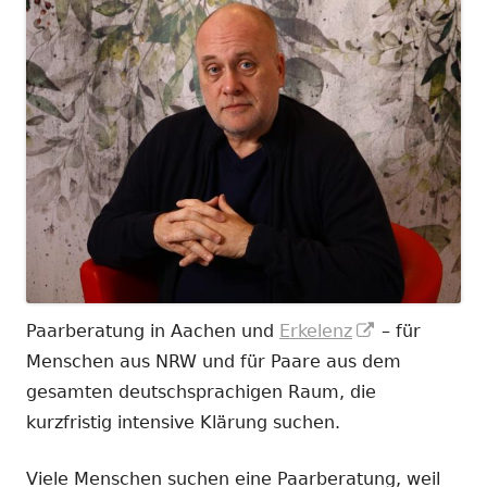
In
Paarberatung in Aachen und
Erkelenz
– für
neuem
Menschen aus NRW und für Paare aus dem
Fenster
gesamten deutschsprachigen Raum, die
öffnen
kurzfristig intensive Klärung suchen.
Viele Menschen suchen eine Paarberatung, weil