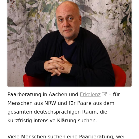
In
Paarberatung in Aachen und
Erkelenz
– für
neuem
Menschen aus NRW und für Paare aus dem
Fenster
gesamten deutschsprachigen Raum, die
öffnen
kurzfristig intensive Klärung suchen.
Viele Menschen suchen eine Paarberatung, weil